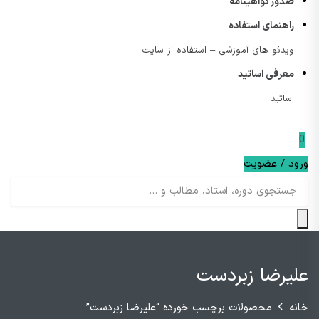
صدور گواهینامه
راهنمای استفاده
ویدئو های آموزشی – استفاده از سایت
معرفی اساتید
اساتید
0
ورود / عضویت
علیرضا زبردست
خانه
محصولات برچسب خورده “علیرضا زبردست”