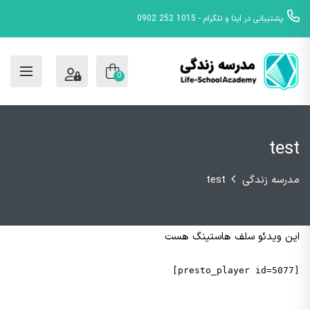
پشتیبانی در ایتا و تلگرام - 1015 252 0902
0
test
مدرسه زندگی
test
این ویدئو سلف هاستینگ هست
[presto_player id=5077]