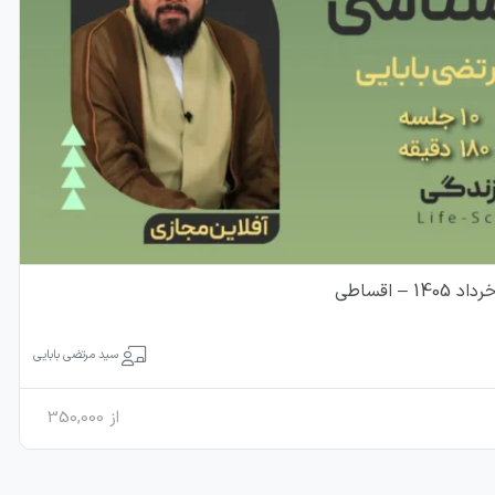
 اقساطی
سید مرتضی بابایی
از
350,000