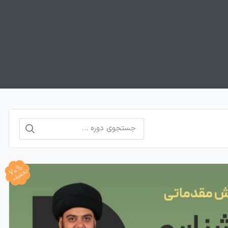
جستجو
برای:
70%
تخفیف