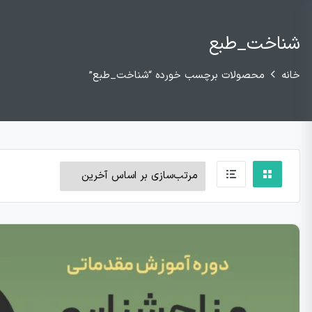
شناخت_طبع
خانه
محصولات برچسب خورده “شناخت_طبع”