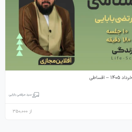
 اقساطی
سید مرتضی بابایی
از
350,000