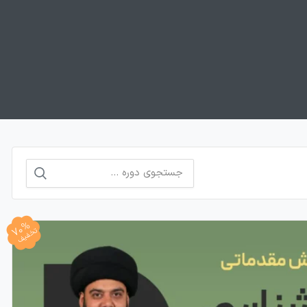
جستجو
برای:
70%
تخفیف