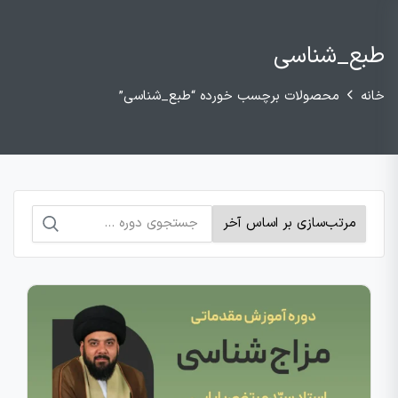
طبع_شناسی
خانه
محصولات برچسب خورده “طبع_شناسی”
جستجو
برای: