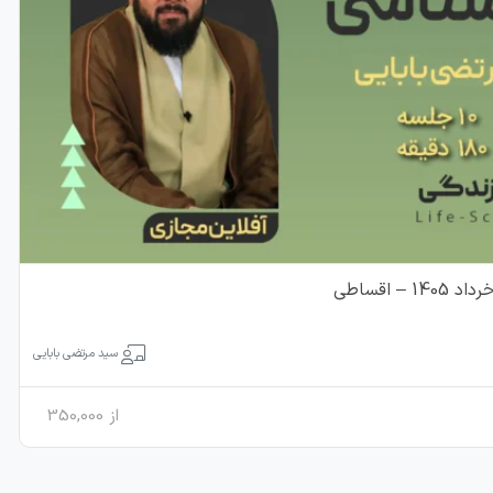
 اقساطی
سید مرتضی بابایی
از
350,000