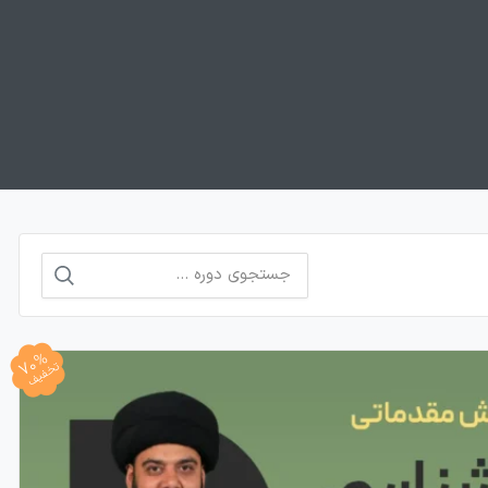
جستجو
برای:
70%
تخفیف