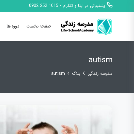
پشتیبانی در ایتا و تلگرام - 1015 252 0902
صفحه نخست
دوره ها
autism
مدرسه زندگی
بلاگ
autism