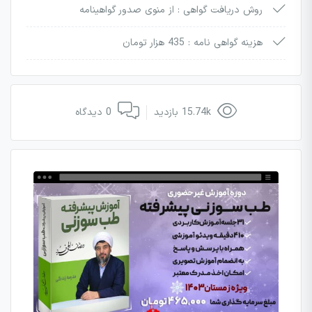
روش دریافت گواهی :
از منوی صدور گواهینامه
هزینه گواهی نامه :
435 هزار تومان
15.74k بازدید
0 دیدگاه