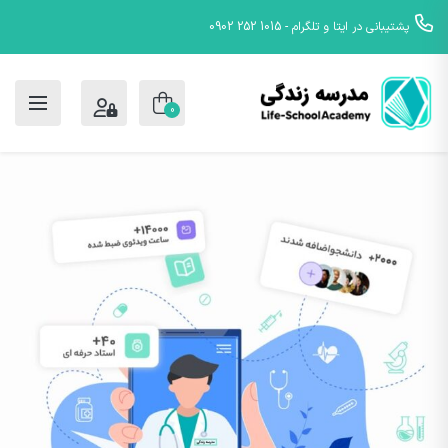
پشتیبانی در ایتا و تلگرام - 1015 252 0902
0